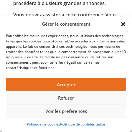
procédera à plusieurs grandes annonces.
Vous pouvez assister à cette conférence. Vous
êtes le bienvenu!
Gérer le consentement
←
Article précédent
Article suivant
→
Pour offrir les meilleures expériences, nous utilisons des technologies
telles que les cookies pour stocker et/ou accéder aux informations des
appareils. Le fait de consentir à ces technologies nous permettra de
traiter des données telles que le comportement de navigation ou les ID
uniques sur ce site. Le fait de ne pas consentir ou de retirer son
consentement peut avoir un effet négatif sur certaines
ACCUEIL
LE THAS
RÈGLEMENTS
caractéristiques et fonctions.
NOUS JOINDRE
POLITIQUE DE CONFIDENTIALITÉ
POLITIQUE DE COOKIES
Accepter
Refuser
Copyright © 2022 | Tournoi Hockey Adulte de
Voir les préférences
Sherbrooke
Politique de cookies
Politique de confidentialité